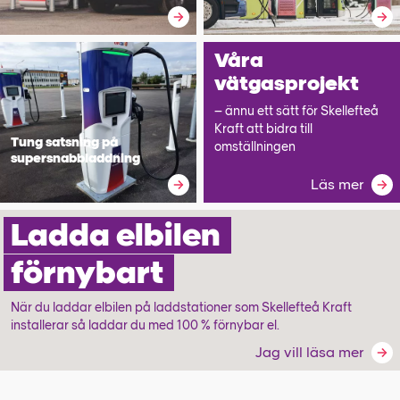
Våra
vätgasprojekt
– ännu ett sätt för Skellefteå
Kraft att bidra till
Tung satsning på
omställningen
supersnabbladdning
Läs mer
Ladda elbilen
förnybart
När du laddar elbilen på laddstationer som Skellefteå Kraft
installerar så laddar du med 100 % förnybar el.
Jag vill läsa mer