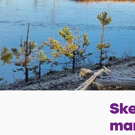
Ske
ma