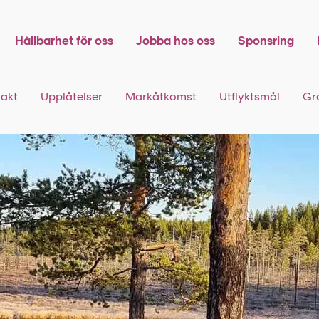
Hållbarhet för oss
Jobba hos oss
Sponsring
Jakt
Upplåtelser
Markåtkomst
Utflyktsmål
Gr