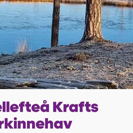
llefteå Krafts
rkinnehav