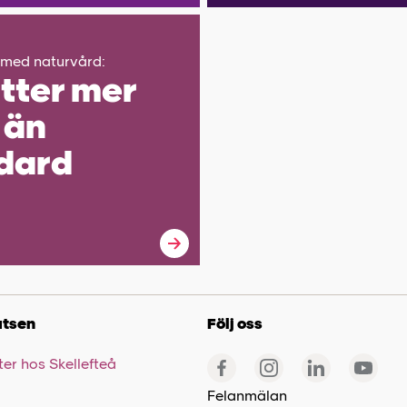
 med naturvård:
tter mer
 än
dard
tsen
Följ oss
er hos Skellefteå
Felanmälan