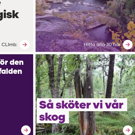
e
gisk
 CLImb:
Hitta alla 30 här
för den
falden
Så sköter vi vår
skog