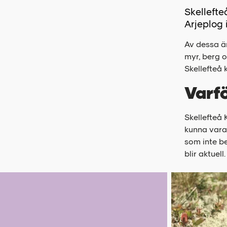
Skellefte
Arjeplog i
Av dessa ä
myr, berg 
Skellefteå
Varfö
Skellefteå
kunna vara
som inte be
blir aktuell.