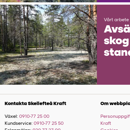
Vårt arbete
Avsä
skog
stan
Kontakta Skellefteå Kraft
Om webbpla
Växel:
0910-77 25 00
Personuppgift
Kundservice:
0910-77 25 50
Kraft