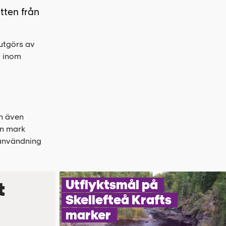
tten från
utgörs av
r inom
ch även
en mark
 användning
Utflyktsmål på
t
Skellefteå Krafts
marker