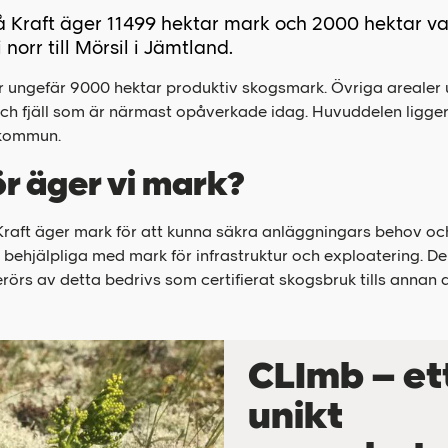
å Kraft äger 11499 hektar mark och 2000 hektar va
 norr till Mörsil i Jämtland.
r ungefär 9000 hektar produktiv skogsmark. Övriga arealer 
och fjäll som är närmast opåverkade idag. Huvuddelen ligge
 kommun.
r äger vi mark?
 Kraft äger mark för att kunna säkra anläggningars behov o
 behjälpliga med mark för infrastruktur och exploatering. D
rörs av detta bedrivs som certifierat skogsbruk tills annan
CLImb – et
unikt