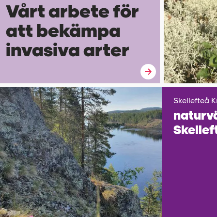
Vårt arbete för
att bekämpa
invasiva arter
Skellefteå K
natur­v
Skellef