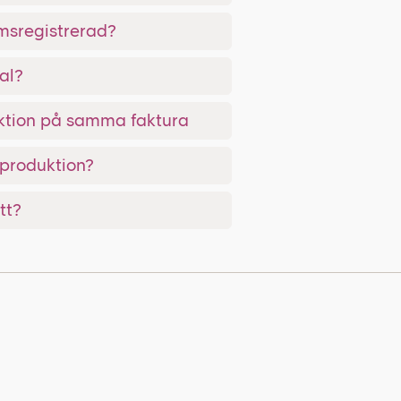
msregistrerad?
al?
ktion på samma faktura
oproduktion?
tt?