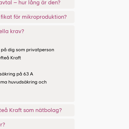
vtal – hur lång är den?
tifikat för mikroproduktion?
ella krav?
 på dig som privatperson
fteå Kraft
säkring på 63 A
amma huvudsäkring och
fteå Kraft som nätbolag?
r?