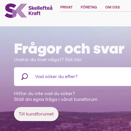
PRIVAT
FÖRETAG
OM OSS
Frågor och svar
Undrar du över något? Sök här:
Hittar du inte vad du söker?
Ställ din egna fråga i vårat kundforum
Till kundforumet