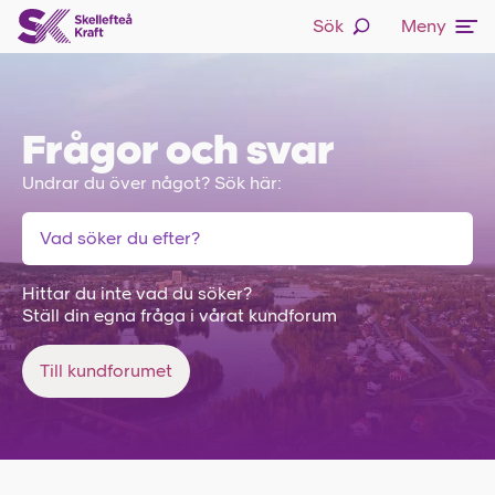
Sök
Meny
Frågor och svar
Undrar du över något? Sök här:
Hittar du inte vad du söker?
Ställ din egna fråga i vårat kundforum
Till kundforumet