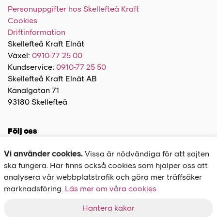
Personuppgifter hos Skellefteå Kraft
Cookies
Driftinformation
Skellefteå Kraft Elnät
Växel:
0910-77 25 00
Kundservice:
0910-77 25 50
Skellefteå Kraft Elnät AB
Kanalgatan 71
93180 Skellefteå
Följ oss
Vi använder cookies.
Vissa är nödvändiga för att sajten
ska fungera. Här finns också cookies som hjälper oss att
analysera vår webbplatstrafik och göra mer träffsäker
marknadsföring.
Felanmälan
Läs mer om våra cookies
020-77 27 00
Hantera kakor
Driftinformation