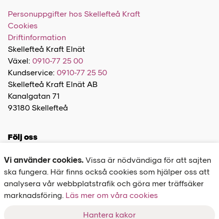
Personuppgifter hos Skellefteå Kraft
Cookies
Driftinformation
Skellefteå Kraft Elnät
Växel:
0910-77 25 00
Kundservice:
0910-77 25 50
Skellefteå Kraft Elnät AB
Kanalgatan 71
93180 Skellefteå
Följ oss
Vi använder cookies.
Vissa är nödvändiga för att sajten
ska fungera. Här finns också cookies som hjälper oss att
analysera vår webbplatstrafik och göra mer träffsäker
marknadsföring.
Felanmälan
Läs mer om våra cookies
020-77 27 00
Hantera kakor
Driftinformation