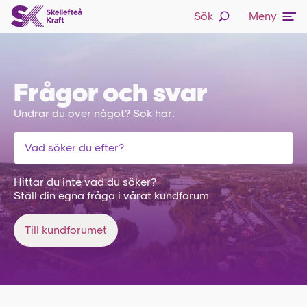
Sök
Meny
Frågor och svar
Undrar du över något? Sök här:
Hittar du inte vad du söker?
Ställ din egna fråga i vårat kundforum
Till kundforumet