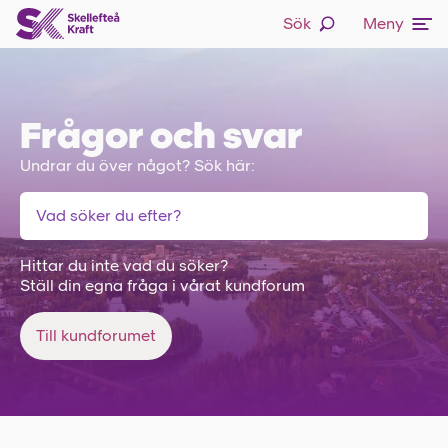
Sök
Meny
Frågor och svar
Undrar du över något? Sök här:
Hittar du inte vad du söker?
Ställ din egna fråga i vårat kundforum
Till kundforumet