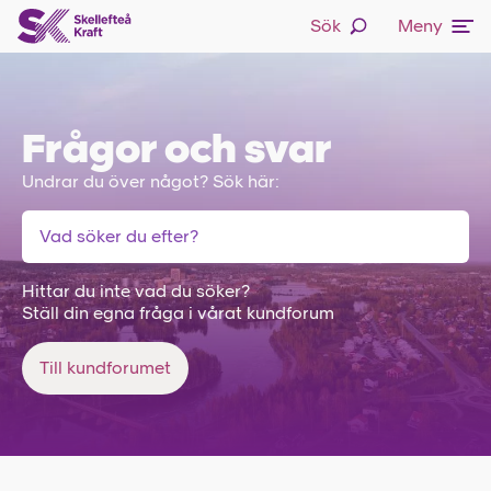
Sök
Meny
Frågor och svar
Undrar du över något? Sök här:
Hittar du inte vad du söker?
Ställ din egna fråga i vårat kundforum
Till kundforumet