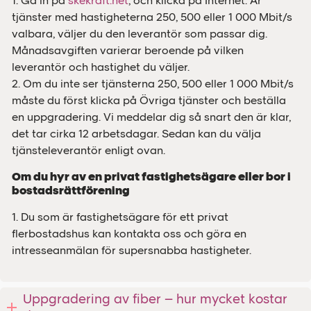
1. Gå in på
skekraft.net
, och klicka på Internet. Är
tjänster med hastigheterna 250, 500 eller 1 000 Mbit/s
valbara, väljer du den leverantör som passar dig.
Månadsavgiften varierar beroende på vilken
leverantör och hastighet du väljer.
2. Om du inte ser tjänsterna 250, 500 eller 1 000 Mbit/s
måste du först klicka på Övriga tjänster och beställa
en uppgradering. Vi meddelar dig så snart den är klar,
det tar cirka 12 arbetsdagar. Sedan kan du välja
tjänsteleverantör enligt ovan.
Om du hyr av en privat fastighetsägare eller bor i
bostadsrättförening
1. Du som är fastighetsägare för ett privat
flerbostadshus kan kontakta oss och göra en
intresseanmälan för supersnabba hastigheter.
Uppgradering av fiber – hur mycket kostar