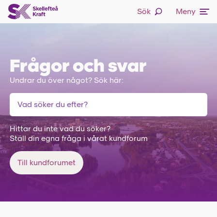
Sök
Meny
Frågor och svar
Undrar du över något? Sök här:
Hittar du inte vad du söker?
Ställ din egna fråga i vårat kundforum
Till kundforumet