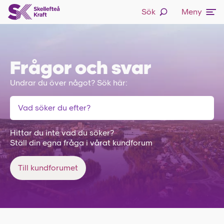
Sök
Meny
Frågor och svar
Undrar du över något? Sök här:
Hittar du inte vad du söker?
Ställ din egna fråga i vårat kundforum
Till kundforumet