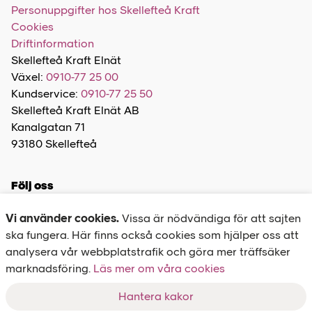
Personuppgifter hos Skellefteå Kraft
Cookies
Driftinformation
Skellefteå Kraft Elnät
Växel:
0910-77 25 00
Kundservice:
0910-77 25 50
Skellefteå Kraft Elnät AB
Kanalgatan 71
93180 Skellefteå
Följ oss
Vi använder cookies.
Vissa är nödvändiga för att sajten
ska fungera. Här finns också cookies som hjälper oss att
analysera vår webbplatstrafik och göra mer träffsäker
marknadsföring.
Felanmälan
Läs mer om våra cookies
020-77 27 00
Hantera kakor
Driftinformation