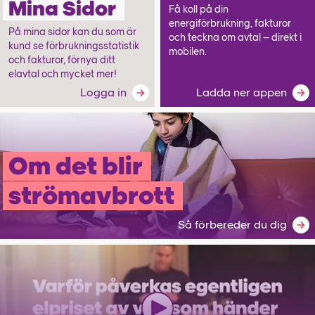
Mina Sidor
Få koll på din
energiförbrukning, fakturor
På mina sidor kan du som är
och teckna om avtal – direkt i
kund se förbrukningsstatistik
mobilen.
och fakturor, förnya ditt
elavtal och mycket mer!
Logga in
Ladda ner appen
Om det blir
strömavbrott
Så förbereder du dig