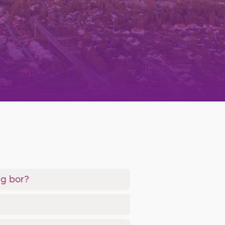
ag bor?
?