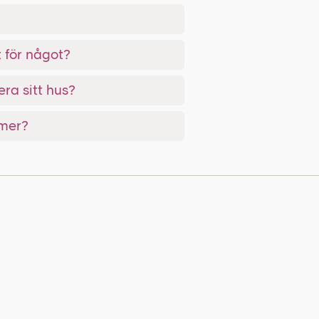
 för något?
era sitt hus?
 mer?