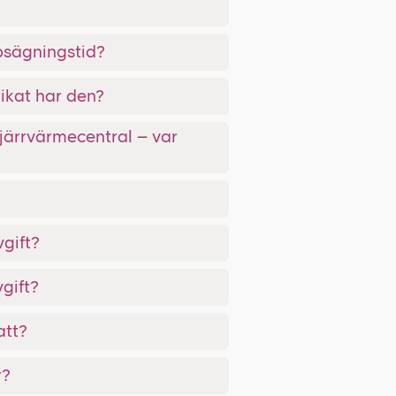
psägningstid?
rikat har den?
fjärrvärmecentral – var
gift?
gift?
att?
r?