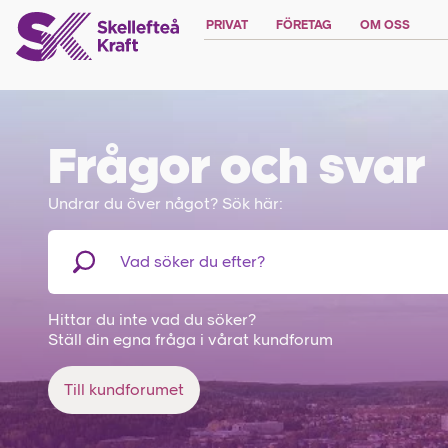
PRIVAT
FÖRETAG
OM OSS
Frågor och svar
Undrar du över något? Sök här:
Hittar du inte vad du söker?
Ställ din egna fråga i vårat kundforum
Till kundforumet