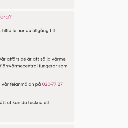
göra?
lfälle har du tillgång till
år affärsidé är att sälja värme,
din fjärrvärmecentral fungerar som
a vår felanmälan på
020-77 27
ått ut kan du teckna ett