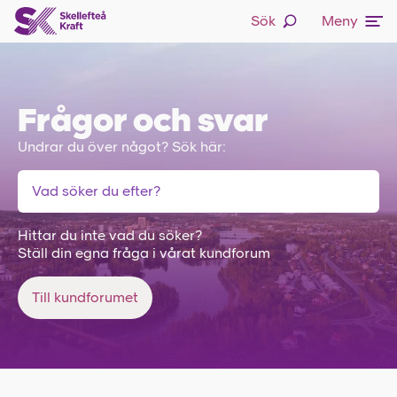
Sök
Meny
Frågor och svar
Undrar du över något? Sök här:
Hittar du inte vad du söker?
Ställ din egna fråga i vårat kundforum
Till kundforumet