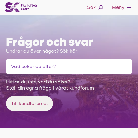
Sök
Meny
Frågor och svar
Undrar du över något? Sök här:
Hittar du inte vad du söker?
Ställ din egna fråga i vårat kundforum
Till kundforumet