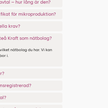
vtal – hur lång är den?
tifikat för mikroproduktion?
ella krav?
fteå Kraft som nätbolag?
vilket nätbolag du har. Vi kan
or i.
r?
msregistrerad?
al?