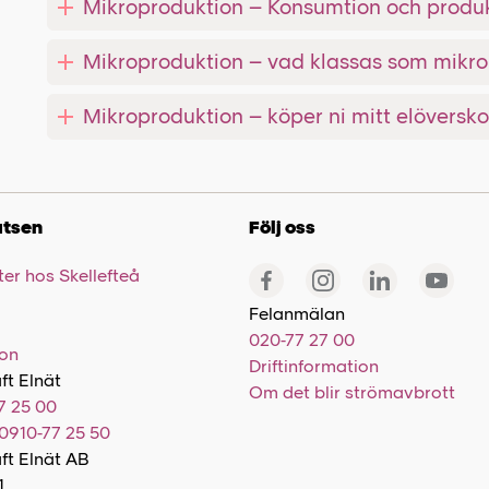
Mikroproduktion – Konsumtion och produ
Mikroproduktion – vad klassas som mikr
Mikroproduktion – köper ni mitt elöversko
tsen
Följ oss
er hos Skellefteå
Felanmälan
020-77 27 00
ion
Driftinformation
ft Elnät
Om det blir strömavbrott
7 25 00
0910-77 25 50
aft Elnät AB
1