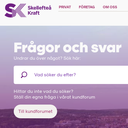
PRIVAT
FÖRETAG
OM OSS
Frågor och svar
Undrar du över något? Sök här:
Hittar du inte vad du söker?
Ställ din egna fråga i vårat kundforum
Till kundforumet