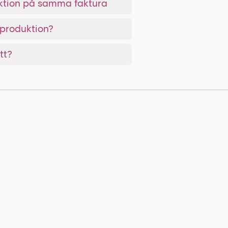
ktion på samma faktura
oproduktion?
tt?