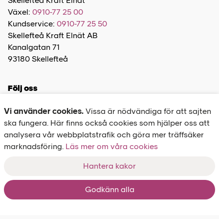
Skellefteå Kraft Elnät
Växel:
0910-77 25 00
Kundservice:
0910-77 25 50
Skellefteå Kraft Elnät AB
Kanalgatan 71
93180 Skellefteå
Följ oss
Vi använder cookies.
Vissa är nödvändiga för att sajten
ska fungera. Här finns också cookies som hjälper oss att
analysera vår webbplatstrafik och göra mer träffsäker
marknadsföring.
Felanmälan
Läs mer om våra cookies
020-77 27 00
Hantera kakor
Driftinformation
Om det blir strömavbrott
Godkänn alla