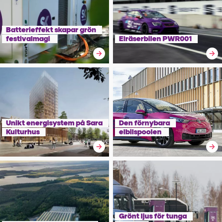
Batterieffekt skapar grön
festivalmagi
Elräserbilen PWR001
Unikt energisystem på Sara
Den förnybara
Kulturhus
elbilspoolen
Grönt ljus för tunga