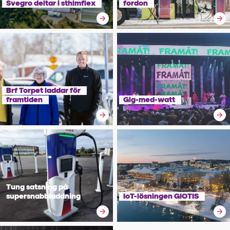
Svegro deltar i sthlmflex
fordon
Brf Torpet laddar för
framtiden
Gig-med-watt
Tung satsning på
supersnabbladdning
IoT-lösningen GIOTIS