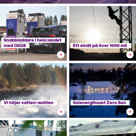
Snabbladdare i hela landet
med OKQ8
Ett elnät på över 1000 mil
Vi höjer vatten-watten
Solenergihuset Zero Sun