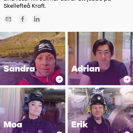
Skellefteå Kraft.
Sandra
Adrian
Moa
Erik