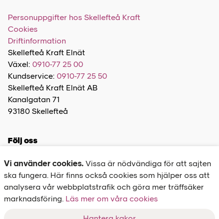
Personuppgifter hos Skellefteå Kraft
Cookies
Driftinformation
Skellefteå Kraft Elnät
Växel:
0910-77 25 00
Kundservice:
0910-77 25 50
Skellefteå Kraft Elnät AB
Kanalgatan 71
93180 Skellefteå
Följ oss
Vi använder cookies.
Vissa är nödvändiga för att sajten
ska fungera. Här finns också cookies som hjälper oss att
analysera vår webbplatstrafik och göra mer träffsäker
marknadsföring.
Felanmälan
Läs mer om våra cookies
020-77 27 00
Hantera kakor