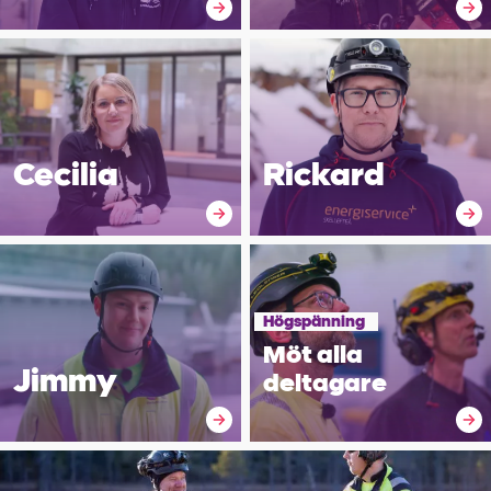
Cecilia
Rickard
Högspänning
Möt alla
Jimmy
deltagare