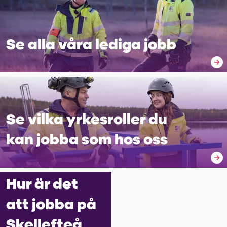
Se alla våra lediga jobb
Se vilka yrkes­roller du
kan jobba som hos oss
Hur är det
att jobba på
Skellefteå