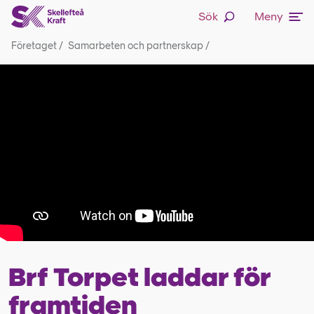
Sök
Meny
Företaget
/
Samarbeten och partnerskap
/
Brf Torpet laddar för
framtiden