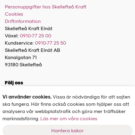
Personuppgifter hos Skellefteå Kraft
Cookies
Driftinformation
Skellefteå Kraft Elnät
Växel:
0910-77 25 00
Kundservice:
0910-77 25 50
Skellefteå Kraft Elnät AB
Kanalgatan 71
93180 Skellefteå
Följ oss
Vi använder cookies.
Vissa är nödvändiga för att sajten
ska fungera. Här finns också cookies som hjälper oss att
analysera vår webbplatstrafik och göra mer träffsäker
marknadsföring.
Felanmälan
Läs mer om våra cookies
020-77 27 00
Hantera kakor
Driftinformation