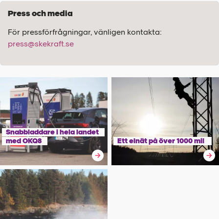
Press och media
För pressförfrågningar, vänligen kontakta:
press@skekraft.se
Snabbladdare i hela landet
med OKQ8
Ett elnät på över 1000 mil