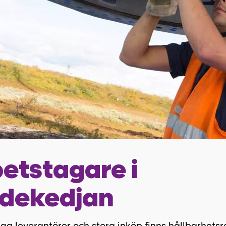
etstagare i
rdekedjan
 leverantörer och stora inköp finns hållbarhetsr