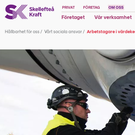
PRIVAT
FÖRETAG
OM OSS
Företaget
Vår verksamhet
Hållbarhet för oss
/
Vårt sociala ansvar
/
Arbetstagare i värdek