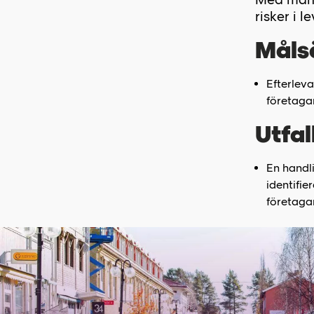
risker i 
Måls
Efterleva
företaga
Utfal
En handl
identifie
företaga