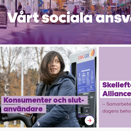
Vårt sociala ansv
Skelleft
Alli­anc
Kon­sumen­ter och slut­
– Sam­arbete
använd­are
dagens beho