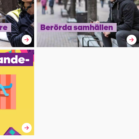
re
Berörda sam­hällen
rande­