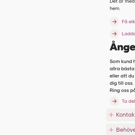
Det är med 
hem.
Få elk
Ladda
Ånge
Som kund ho
allra bästa
eller att d
dig till oss.
Ring oss p
Ta de
Kontak
Behöve