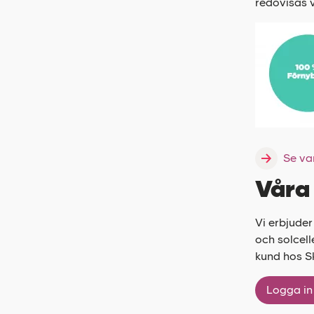
redovisas v
Se va
Våra 
Vi erbjuder
och solcell
kund hos Sk
Logga in