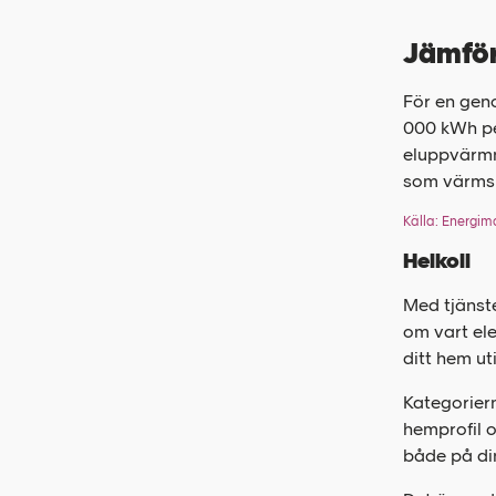
Jämför
För en geno
000 kWh pe
eluppvärmni
som värms 
Källa: Energi
Helkoll
Med tjänste
om vart el
ditt hem ut
Kategoriern
hemprofil o
både på din