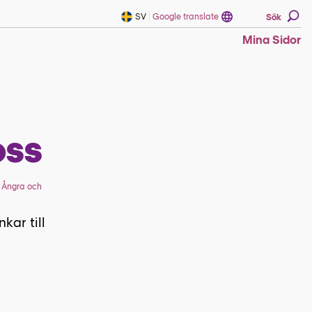
SV
Google translate
Sök
Mina Sidor
oss
I
Ångra och
kar till