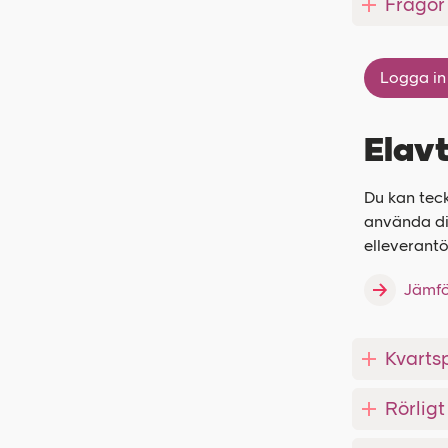
Frågor
Logga in
Elavt
Du kan tec
använda di
elleverantö
Jämfö
Kvartsp
Rörligt