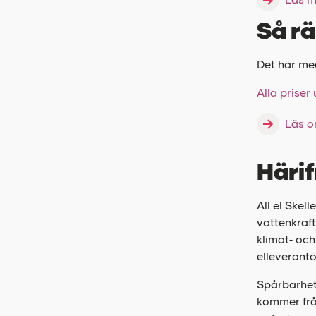
Så rä
Det här med 
Alla priser
Läs o
Härif
All el Skel
vattenkraft
klimat- och
elleverantö
Spårbarhet
kommer frå