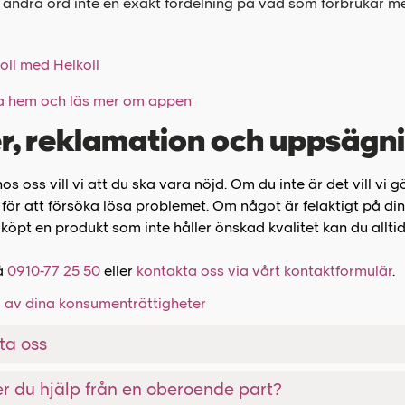
andra ord inte en exakt fördelning på vad som förbrukar mest
oll med Helkoll
 hem och läs mer om appen
r, reklamation och uppsägn
s oss vill vi att du ska vara nöjd. Om du inte är det vill vi g
 för att försöka lösa problemet. Om något är felaktigt på din
u köpt en produkt som inte håller önskad kvalitet kan du allti
å
0910-77 25 50
eller
kontakta oss via vårt kontaktformulär
.
l av dina konsumenträttigheter
ta oss
r du hjälp från en oberoende part?