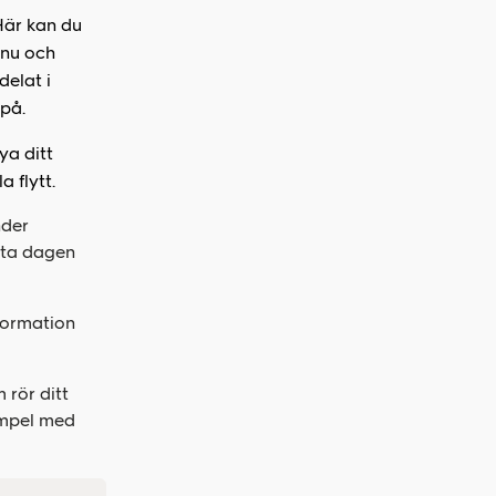
 Här kan du
 nu och
delat i
på.
ya ditt
 flytt.
nder
ista dagen
nformation
 rör ditt
xempel med