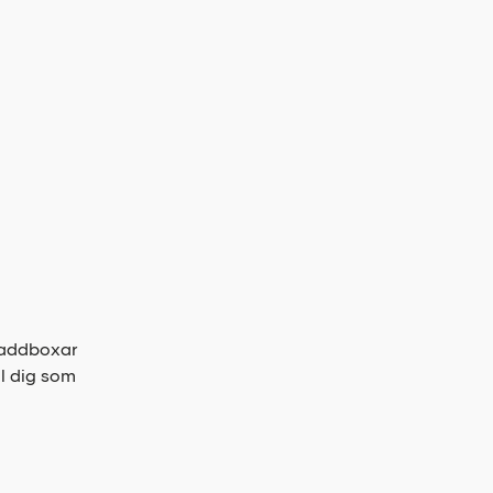
 laddboxar
ll dig som
.