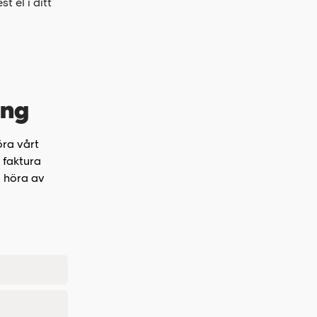
 el i ditt
ing
öra vårt
 faktura
d höra av