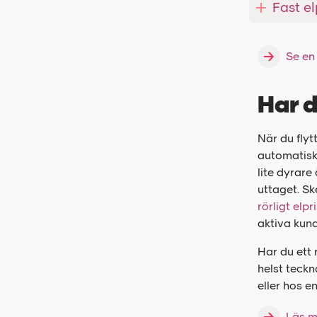
Fast el
Se en
Har d
När du flytt
automatiskt
lite dyrare
uttaget. Sk
rörligt elpr
aktiva kund
Har du ett 
helst teckn
eller hos e
Läs m