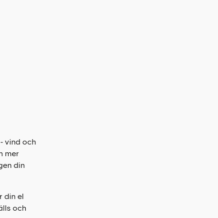
l- vind och
en mer
gen din
 din el
lls och