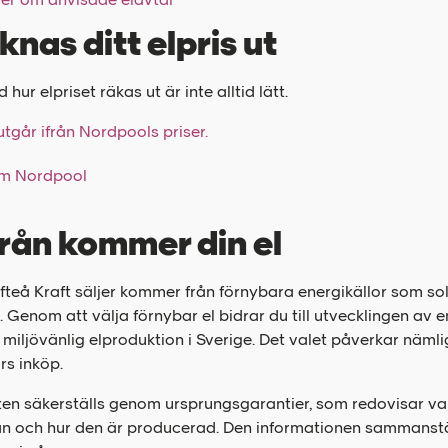
knas ditt elpris ut
hur elpriset räkas ut är inte alltid lätt.
 utgår ifrån Nordpools priser.
m Nordpool
rån kommer din el
lefteå Kraft säljer kommer från förnybara energikällor som so
. Genom att välja förnybar el bidrar du till utvecklingen av 
 miljövänlig elproduktion i Sverige. Det valet påverkar nämli
rs inköp.
en säkerställs genom ursprungsgarantier, som redovisar var
n och hur den är producerad. Den informationen sammanstä