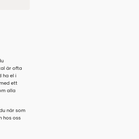
du
al är ofta
 ha el i
 med ett
om alla
n du när som
en hos oss