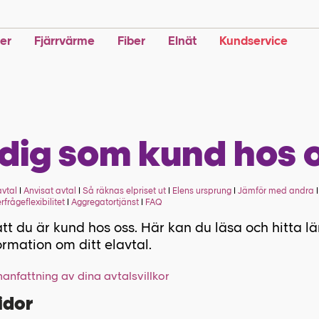
ter
Fjärrvärme
Fiber
Elnät
Kundservice
l dig som kund hos 
avtal
I
Anvisat avtal
I
Så räknas elpriset ut
I
Elens ursprung
I
Jämför med andra
erfrågeflexibilitet
I
Aggregatortjänst
I
FAQ
att du är kund hos oss. Här kan du läsa och hitta län
formation om ditt elavtal.
nfattning av dina avtalsvillkor
idor