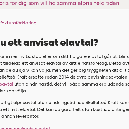
pris för dig som vill ha samma elpris hela tiden
 fakturaförklaring
u ett anvisat elavtal?
ar in i en ny bostad eller om ditt tidigare elavtal går ut, blir 
 tilldelad ett anvisat elavtal av ditt elnätsföretag. Detta avt
 än de du själv kan välja, men det ger dig tryggheten att alltid
ellefteå Kraft ersatte redan 2014 de dyra anvisningsavtalen
isavtal
utan bindningstid, det vill säga samma erbjudande s
er kan välja.
rörligt elprisavtal utan bindningstid hos Skellefteå Kraft ka
a ett nytt elavtal. Det kan du göra helt utan kostnad anting
n annan leverantör.
er om anvisade elavtal