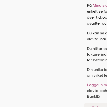
På
Mina sid
enkelt se f
över tid, o
avgifter o
Du kan se d
elavtal när
Du hittar o
fakturering
för betalnin
Din unika i
om vilket l
Logga in p
elavtal och
BankID.