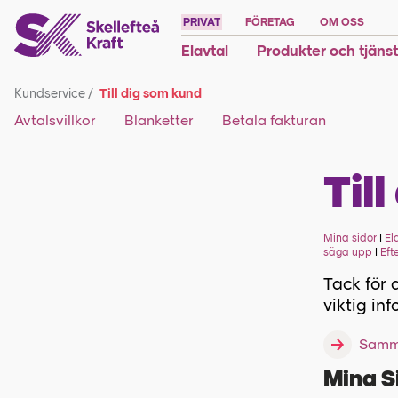
PRIVAT
FÖRETAG
OM OSS
Elavtal
Produkter och tjäns
Kundservice
/
Till dig som kund
Avtalsvillkor
Blanketter
Betala fakturan
Til
Mina sidor
I
El
säga upp
I
Eft
Tack för 
viktig in
Samma
Mina S