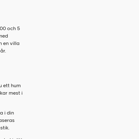
000 och 5
 med
 en villa
år.
du ett hum
kar mest i
a i din
baseras
stik.