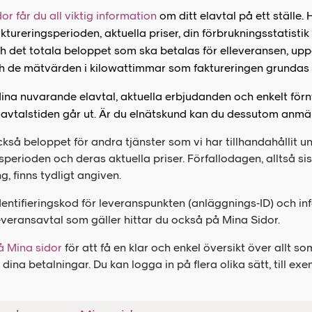
or får du all viktig information
om ditt elavtal på ett ställe.
aktureringsperioden, aktuella priser, din förbrukningsstatistik
ch det totala beloppet som ska betalas för elleveransen, upp
ch de mätvärden i kilowattimmar som faktureringen grundas 
ina nuvarande elavtal, aktuella erbjudanden och enkelt förn
 avtalstiden går ut. Är du elnätskund kan du dessutom anmäla
ckså beloppet för andra tjänster som vi har tillhandahållit u
sperioden och deras aktuella priser. Förfallodagen, alltså s
g, finns tydligt angiven.
dentifieringskod för leveranspunkten (anläggnings-ID) och i
everansavtal som gäller hittar du också på Mina Sidor.
å Mina sidor
för att få en klar och enkel översikt över allt som
 dina betalningar.
Du kan logga in på flera olika sätt, till e