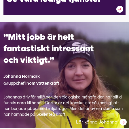
”Mitt jobb är helt
fantastiskt intressant
och viktigt.”
Johanna Normark
Gruppchef inom vattenkraft
Johannas driv för miljö och den biologiska mångfalden har alltid
funnits nära till hands. Därför är det kanske inte så konstigt att
hon började jobba med miljöfrågor. Men det är av ren slump som
hon hamnade på Skellefteå Kraft.
Lär känna Johanna