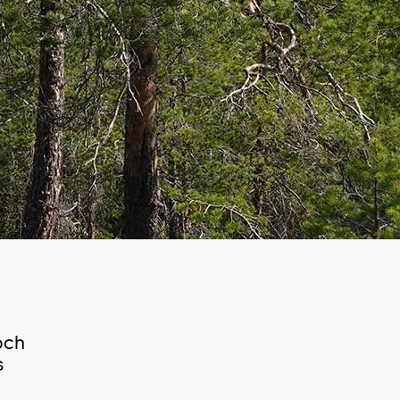
och
s