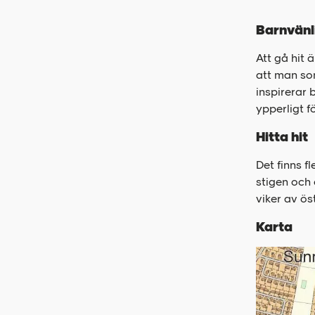
Barnvänl
Att gå hit
att man so
inspirerar 
ypperligt f
Hitta hit
Det finns f
stigen och 
viker av ös
Karta