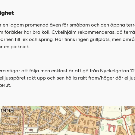
ighet
 är en lagom promenad även för småbarn och den öppna ter
m förälder har bra koll. Cykelhjälm rekommenderas, då terr
barnen till lek och spring. Här finns ingen grillplats, men om
ör en picknick.
lera stigar att följa men enklast är att gå från Nyckelgatan 126
elljusspåret rakt upp och sen hålla rakt fram/höger där ellj
terut.