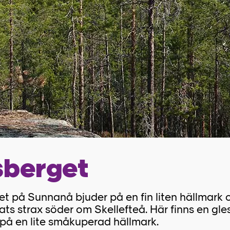
sberget
t på Sunnanå bjuder på en fin liten hällmark 
lats strax söder om Skellefteå. Här finns en gle
 på en lite småkuperad hällmark.