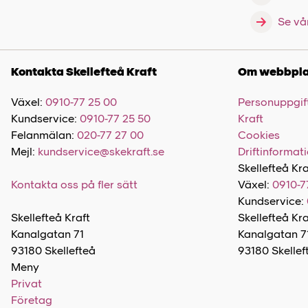
Se vå
Kontakta Skellefteå Kraft
Om webbpla
Växel:
0910-77 25 00
Personuppgift
Kundservice:
0910-77 25 50
Kraft
Felanmälan:
020-77 27 00
Cookies
Mejl:
kundservice@skekraft.se
Driftinformat
Skellefteå Kra
Kontakta oss på fler sätt
Växel:
0910-7
Kundservice:
Skellefteå Kraft
Skellefteå Kr
Kanalgatan 71
Kanalgatan 7
93180 Skellefteå
93180 Skellef
Meny
Privat
Företag