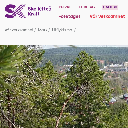
PRIVAT
FÖRETAG
OM OSS
Företaget
Vår verksamhet
Vår verksamhet
/
Mark
/
Utflyktsmål
/