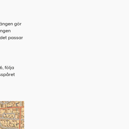
rängen gör
ängen
rådet passar
, följa
usspåret