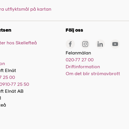
ra utflyktsmål på kartan
tsen
Följ oss
er hos Skellefteå
Felanmälan
020-77 27 00
ion
Driftinformation
ft Elnät
Om det blir strömavbrott
7 25 00
0910-77 25 50
aft Elnät AB
1
teå