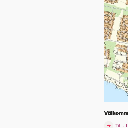
Välkomm
Till U