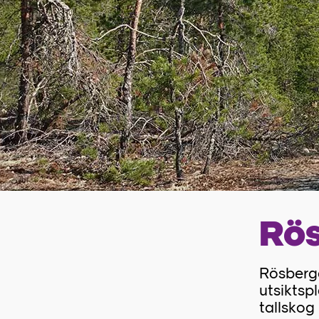
Rö
Rösberge
utsiktsp
tallskog