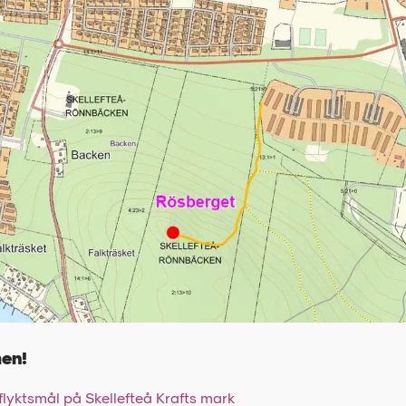
en!
tflyktsmål på Skellefteå Krafts mark