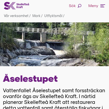
Sök
Meny
Vår verksamhet
/
Mark
/
Utflyktsmål
/
Åselestupet
Vattenfallet Åselestupet samt forssträckan
ovanför ägs av Skellefteå Kraft. I närtid
planerar Skellefteå Kraft att restaurera
detta vattenfall samt återställa fiskvägar i