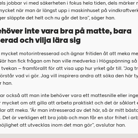
els jobbar vi med säkerheten i fokus hela tiden, dels märker
ycket när man är längst upp i maskinhuset på vindkraftverk
r släppte det helt och nu går det bra”, säger han.
höver inte vara bra på matte, bara
erad och vilja lära sig
 mycket motorintresserad och ägnar fritiden åt att meka me
 När han fick frågan om han ville medverka i Högspänning s
tvekan – framförallt för att visa upp hur yrket går till. ”Jag tr
t förstår vad vi gör. Jag vill inspirera andra att söka den här 
r han.
ar också att man inte behöver vara ett mattesnille eller inge
 mycket om att gilla att arbeta praktiskt och det är såklart 
ar att meka. ”Är man intresserad av det här, så är mitt bästa
t. Det är verkligen ett bra jobb och man får en stor frihet i a
öjlighet att utvecklas inom det man gör”, avslutar han.