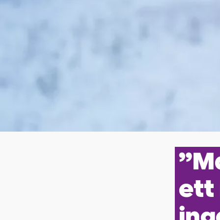
”Ma
ett
ing