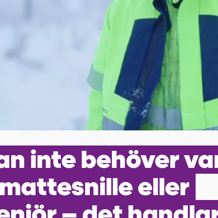
n inte behöver va
 mattesnille eller
enjör – det handla