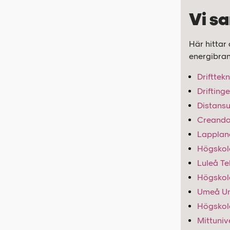
Vi s
Här hittar 
energibra
Drifttek
Driftinge
Distansu
Creando
Lapplan
Högskole
Luleå Te
Högskole
Umeå Un
Högskole
Mittuniv