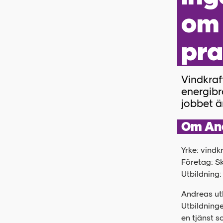
om 
pra
Vindkraf
energibr
jobbet är
Om An
Yrke: vindk
Företag: Sk
Utbildning:
Andreas ut
Utbildninge
en tjänst s