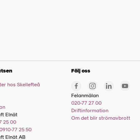
tsen
Följ oss
er hos Skellefteå
Felanmälan
020-77 27 00
ion
Driftinformation
ft Elnät
Om det blir strömavbrott
7 25 00
0910-77 25 50
aft Elnät AB