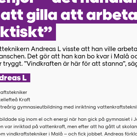
att gilla att arbet
ktiskt”
tteknikern Andreas L visste att han ville arbeta
anschen. Det gör att han kan bo kvar i Malå o
 tryggt. ”Vindkraften är här för att stanna”, sä
dreas L
raftstekniker
ellefteå Kraft
 treårig gymnasieutbildning med inriktning vattenkraftstekni
bildade sig inom el och energi när han gick på gymnasiet i 
n var inriktad på vattenkraft, men efter att ha gått ut skola
om vindkraftstekniker i Malå – och fick jobbet. Andreas förkla