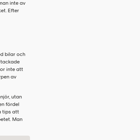
 man inte av
et. Efter
d bilar och
å tackade
or inte att
typen av
njör, utan
en fördel
 tips att
rbetet. Man