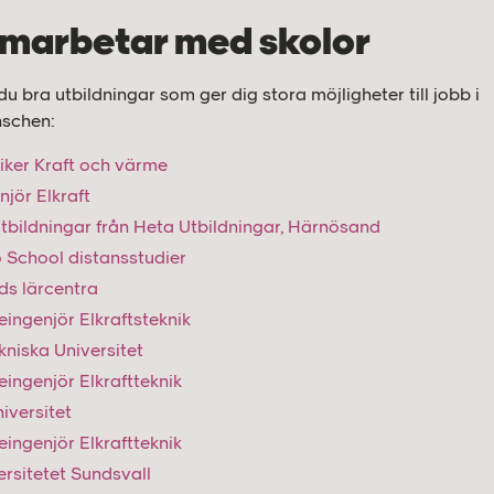
amarbetar med skolor
du bra utbildningar som ger dig stora möjligheter till jobb i
nschen:
niker Kraft och värme
njör Elkraft
tbildningar från Heta Utbildningar, Härnösand
 School distansstudier
ds lärcentra
ingenjör Elkraftsteknik
kniska Universitet
ingenjör Elkraftteknik
iversitet
ingenjör Elkraftteknik
ersitetet Sundsvall