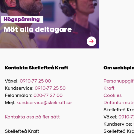
Högspänning
Möt alla deltagare
Kontakta Skellefteå Kraft
Om webbpla
Växel:
0910-77 25 00
Personuppgift
Kundservice:
0910-77 25 50
Kraft
Felanmälan:
020-77 27 00
Cookies
Mejl:
kundservice@skekraft.se
Driftinformat
Skellefteå Kra
Kontakta oss på fler sätt
Växel:
0910-7
Kundservice:
Skellefteå Kraft
Skellefteå Kr