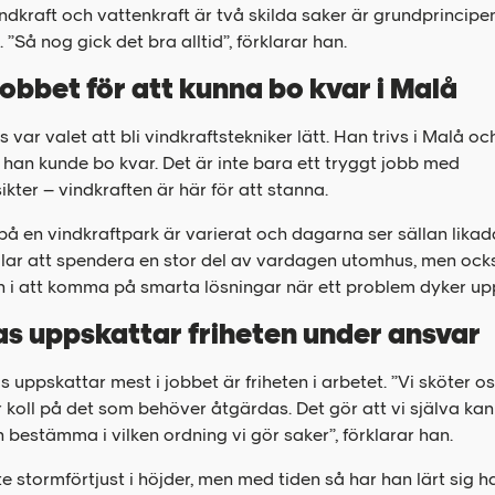
dkraft och vattenkraft är två skilda saker är grundprincipe
Så nog gick det bra alltid”, förklarar han.
jobbet för att kunna bo kvar i Malå
 var valet att bli vindkraftstekniker lätt. Han trivs i Malå oc
 han kunde bo kvar. Det är inte bara ett tryggt jobb med
ikter – vindkraften är här för att stanna.
på en vindkraftpark är varierat och dagarna ser sällan likad
llar att spendera en stor del av vardagen utomhus, men ock
 i att komma på smarta lösningar när ett problem dyker up
s uppskattar friheten under ansvar
as
uppskattar mest i jobbet är friheten i arbetet. ”
Vi sköter os
 koll på det som behöver åtgärdas. Det gör att vi själva ka
 bestämma i vilken ordning vi gör saker”, förklarar han.
e stormförtjust i höjder, men med tiden så har han lärt sig h