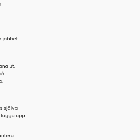
n
h jobbet
ana ut.
så
p.
s själva
n lägga upp
antera