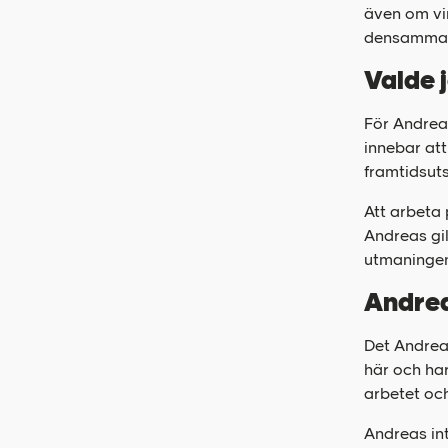
även om vin
densamma. ”
Valde 
För Andreas
innebar att
framtidsuts
Att arbeta 
Andreas gi
utmaningen
Andrea
Det Andre
här och har
arbetet och
Andreas int