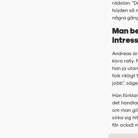
rädslan. ”D
höjden så m
några gånge
Man be
intress
Andreas är
köra rally.
han ja utan 
folk riktig
jobb”, säge
Han förklar
det handlar
om man gill
söka sig hi
får också m