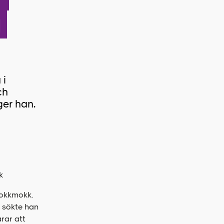
a
 i
ch
ger han.
k
Jokkmokk.
n sökte han
rar att