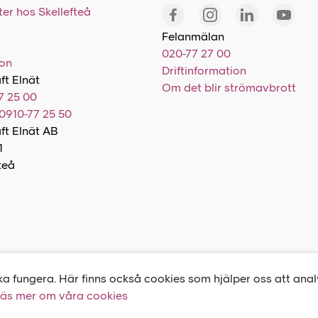
er hos Skellefteå
Felanmälan
020-77 27 00
ion
Driftinformation
ft Elnät
Om det blir strömavbrott
7 25 00
0910-77 25 50
aft Elnät AB
1
teå
ka fungera. Här finns också cookies som hjälper oss att ana
äs mer om våra cookies