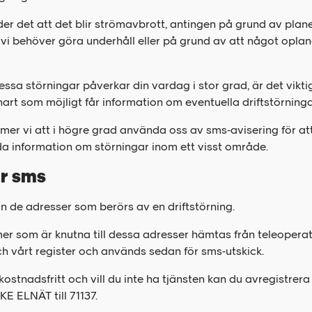
er det att det blir strömavbrott, antingen på grund av plan
vi behöver göra underhåll eller på grund av att något oplan
ssa störningar påverkar din vardag i stor grad, är det viktig
nart som möjligt får information om eventuella driftstörninga
er vi att i högre grad använda oss av sms-avisering för att
da information om störningar inom ett visst område.
r sms
ån de adresser som berörs av en driftstörning.
r som är knutna till dessa adresser hämtas från teleopera
h vårt register och används sedan för sms-utskick.
 kostnadsfritt och vill du inte ha tjänsten kan du avregistre
KE ELNÄT till 71137.