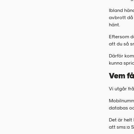
Ibland händ
avbrott då 
hänt.
Eftersom de
att du så s
Därför komm
kunna spri
Vem få
Vi utgår fr
Mobilnumme
databas oc
Det är helt
att sms:a S