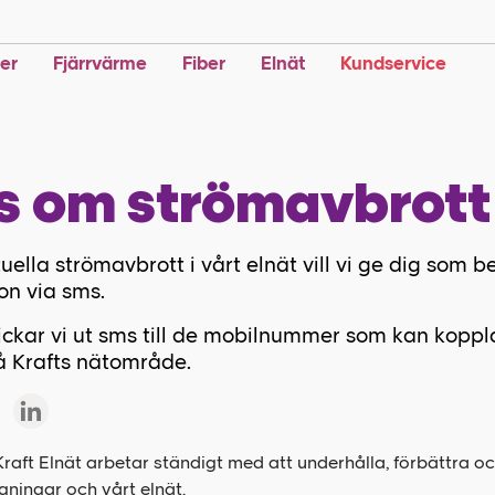
ter
Fjärrvärme
Fiber
Elnät
Kundservice
 om strömavbrott
uella strömavbrott i vårt elnät vill vi ge dig som b
on via sms.
ickar vi ut sms till de mobilnummer som kan kopplas
å Krafts nätområde.
Kraft Elnät arbetar ständigt med att underhålla, förbättra o
ningar och vårt elnät.