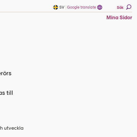
SV
Google translate
Sök
Mina Sidor
erörs
 till
ch utveckla