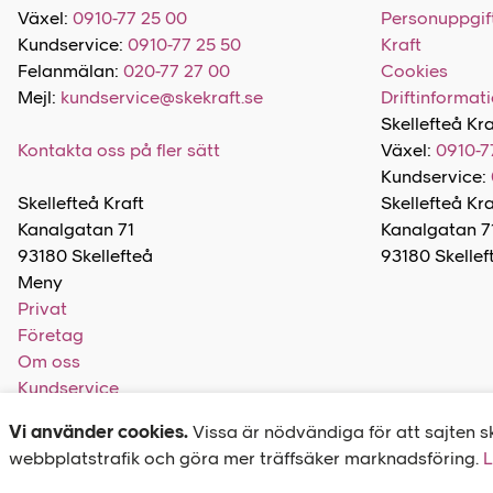
Växel:
0910-77 25 00
Personuppgift
Kundservice:
0910-77 25 50
Kraft
Felanmälan:
020-77 27 00
Cookies
Mejl:
kundservice@skekraft.se
Driftinformat
Skellefteå Kra
Kontakta oss på fler sätt
Växel:
0910-7
Kundservice:
Skellefteå Kraft
Skellefteå Kr
Kanalgatan 71
Kanalgatan 7
93180 Skellefteå
93180 Skellef
Meny
Privat
Företag
Om oss
Kundservice
Tillgänglighetsredogörelse
Vi använder cookies.
Vissa är nödvändiga för att sajten s
Hantera cookies
webbplatstrafik och göra mer träffsäker marknadsföring.
L
In English