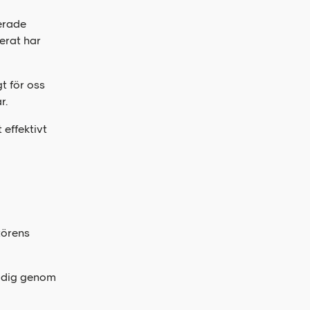
erade
erat har
t för oss
r.
 effektivt
törens
ra dig genom