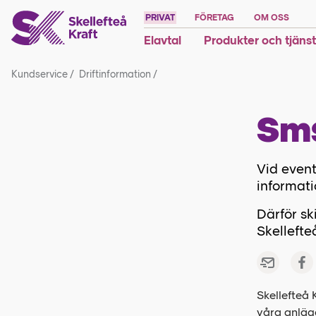
PRIVAT
FÖRETAG
OM OSS
Elavtal
Produkter och tjäns
Kundservice
/
Driftinformation
/
Sms
Vid event
informati
Därför sk
Skellefte
Skellefteå 
våra anlägg