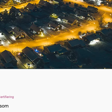
ertifiering
 som