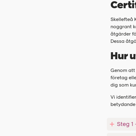
Certi
Skellefteå 
noggrant ka
åtgärder fö
Dessa åtgär
Hur u
Genom att 
företag ell
dig som ku
Vi identifi
betydande 
Steg 1 