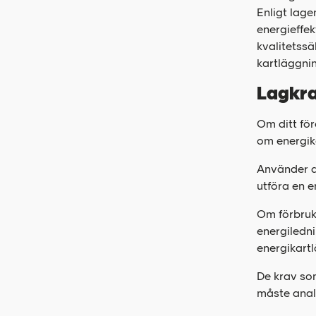
Enligt lage
energieffek
kvalitetssä
kartläggnin
Lagkra
Om ditt fö
om energik
Använder d
utföra en e
Om förbruk
energiledni
energikart
De krav som
måste anal