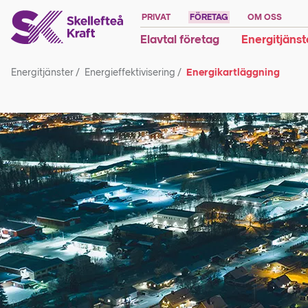
PRIVAT
FÖRETAG
OM OSS
Elavtal företag
Energitjänst
Energitjänster
/
Energieffektivisering
/
Energikartläggning