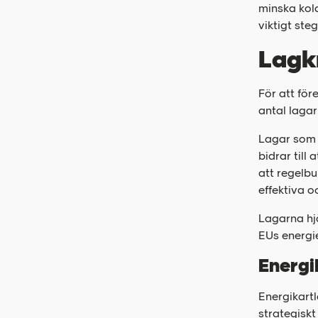
minska kol
viktigt ste
Lagk
För att för
antal lagar
Lagar som s
bidrar till
att regelb
effektiva o
Lagarna hjä
EUs energie
Energi
Energikartl
strategiskt