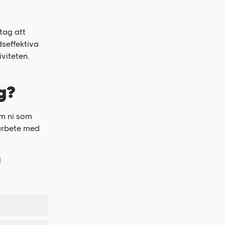
tag att
dseffektiva
viteten.
g?
om ni som
marbete med
l