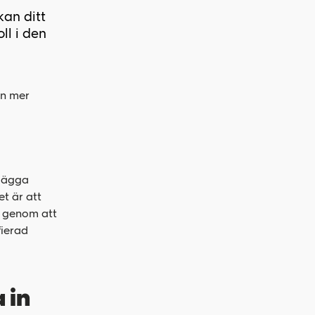
an ditt
ll i den
en mer
tlägga
t är att
a genom att
fierad
 in