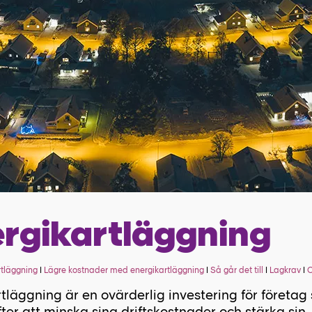
rgikartläggning
tläggning
I
Lägre kostnader med energikartläggning
I
Så går det till
I
Lagkrav
I
C
tläggning är en ovärderlig investering för företag
fter att minska sina driftskostnader och stärka sin