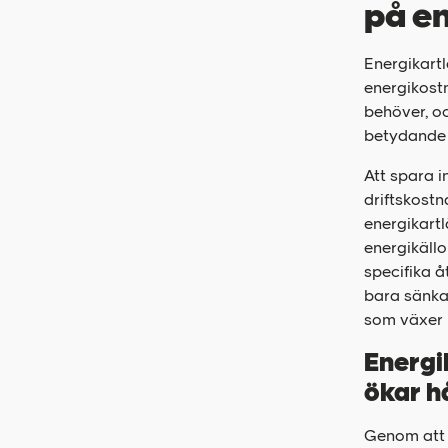
på e
Energikartl
energikost
behöver, oc
betydande 
Att spara i
driftskost
energikartl
energikäll
specifika 
bara sänka
som växer 
Energi
ökar h
Genom att m