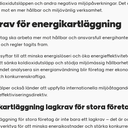
dioxidutsläppen och andra negativa miljöpåverkningar. Det ä
g mot en mer hållbar och miljövänlig verksamhet.
rav för energikartläggning
etag ska arbeta mer mot hållbar och ansvarsfull energihante
 och regler tagits fram.
yftar till att minska energislöseri och öka energieffektivitet
 att sänka koldioxidutsläpp och stödja miljömässig hållbarh
undet analysera sin energianvändning blir företag mer ekon
ch konkurrenskraftiga.
lper också länder att uppfylla internationella miljöåtagan
ffektiviseringsdirektiv.
kartläggning lagkrav för stora föret
äggning för stora företag är inte bara ett lagkrav – det är o
 verktyg för att minska energikostnader och stärka konkurre