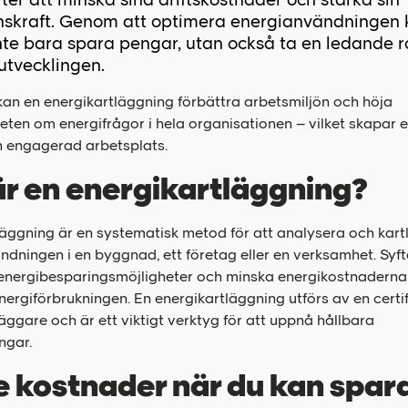
nskraft. Genom att optimera energianvändningen k
nte bara spara pengar, utan också ta en ledande ro
utvecklingen.
an en energikartläggning förbättra arbetsmiljön och höja
ten om energifrågor i hela organisationen – vilket skapar 
ch engagerad arbetsplats.
r en energikartläggning?
läggning är en systematisk metod för att analysera och kar
dningen i en byggnad, ett företag eller en verksamhet. Syfte
a energibesparingsmöjligheter och minska energikostnadern
ergiförbrukningen. En energikartläggning utförs av en certi
äggare och är ett viktigt verktyg för att uppnå hållbara
ngar.
 kostnader när du kan spara