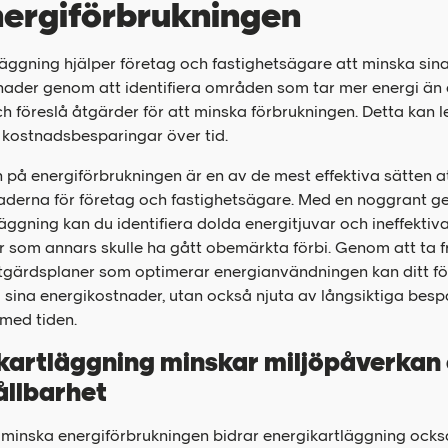
nergiförbrukningen
äggning hjälper företag och fastighetsägare att minska sin
nader genom att identifiera områden som tar mer energi än 
h föreslå åtgärder för att minska förbrukningen. Detta kan le
kostnadsbesparingar över tid.
n på energiförbrukningen är en av de mest effektiva sätten a
naderna för företag och fastighetsägare. Med en noggrant 
äggning kan du identifiera dolda energitjuvar och ineffektiv
or som annars skulle ha gått obemärkta förbi. Genom att ta 
åtgärdsplaner som optimerar energianvändningen kan ditt fö
 sina energikostnader, utan också njuta av långsiktiga besp
med tiden.
kartläggning minskar miljöpåverkan
ållbarhet
inska energiförbrukningen bidrar energikartläggning också 