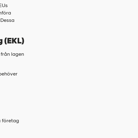
 EUs
mföra
. Dessa
g (EKL)
från lagen
behöver
a företag