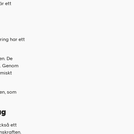
r ett
ring har ett
en. De
et. Genom
omiskt
den, som
ag
ckså ett
nskraften.