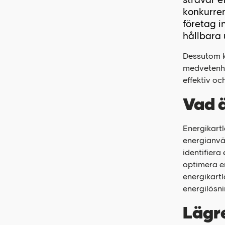
konkurre
företag i
hållbara 
Dessutom k
medvetenhe
effektiv o
Vad ä
Energikart
energianvän
identifier
optimera en
energikartl
energilösni
Lägre