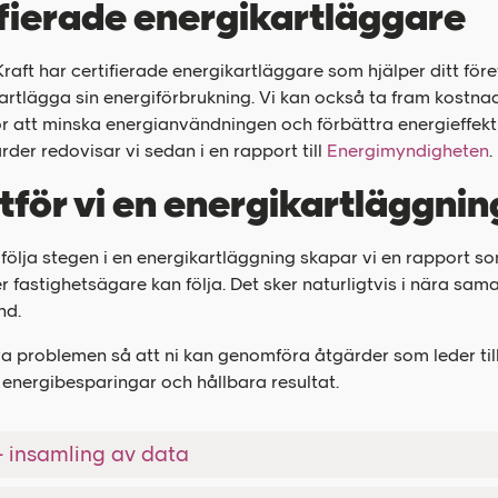
fierade energikartläggare
Kraft har certifierade energikartläggare som hjälper ditt före
rtlägga sin energiförbrukning. Vi kan också ta fram kostna
r att minska energianvändningen och förbättra energieffekti
der redovisar vi sedan i en rapport till
Energimyndigheten
.
tför vi en energikartläggnin
följa stegen i en energikartläggning skapar vi en rapport s
er fastighetsägare kan följa. Det sker naturligtvis i nära sa
nd.
era problemen så att ni kan genomföra åtgärder som leder til
energibesparingar och hållbara resultat.
- insamling av data