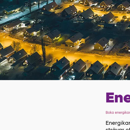
Ene
Boka energikar
Energikar
strävar e