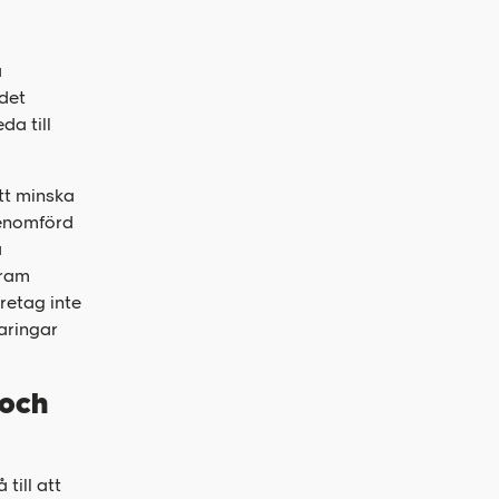
a
det
da till
tt minska
genomförd
a
fram
retag inte
aringar
 och
till att