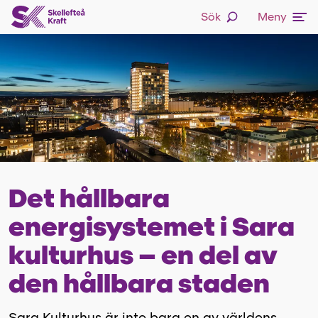
Sök
Meny
Det hållbara
energisystemet i Sara
kulturhus – en del av
den hållbara staden
Sara Kulturhus är inte bara en av världens