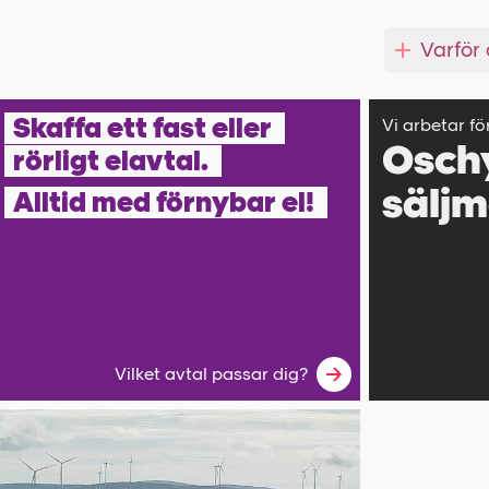
Varför
Skaffa ett fast eller
Vi arbetar fö
Osch
rörligt elavtal.
sälj
Alltid med förnybar el!
Vilket avtal passar dig?