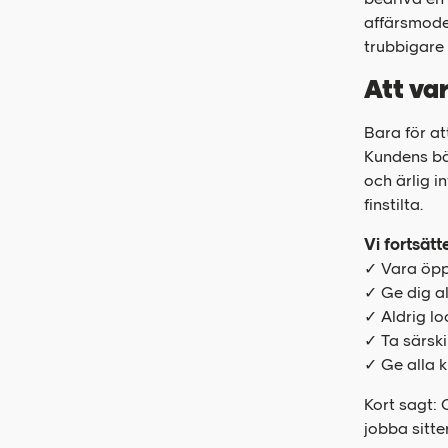
affärsmodel
trubbigare 
Att va
Bara för att
Kundens bäs
och ärlig i
finstilta.
Vi fortsätte
✓ Vara öpp
✓ Ge dig al
✓ Aldrig l
✓ Ta särski
✓ Ge alla k
Kort sagt: 
jobba sitte