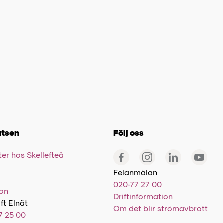
tsen
Följ oss
er hos Skellefteå
Felanmälan
020-77 27 00
ion
Driftinformation
ft Elnät
Om det blir strömavbrott
7 25 00