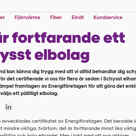
ter
Fjärrvärme
Fiber
Elnät
Kundservice
är fortfarande ett
ysst elbolag
d kan känna dig trygg med att vi alltid behandlar dig sch
ör det certifierade vi oss för flera år sedan i Schysst elha
tämpel framtagen av Energiföretagen för att göra det enkl
välja ett pålitligt elbolag.
avvecklades certifikatet av Energiföretagen. Det berodde i
it mindre viktiga, tvärtom, det är fortfarande minst lika viktig
pålitlig och ärlig elhandel. Men i takt med att nya aktörer,