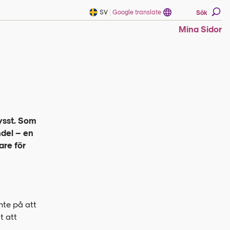
SV
Google translate
Sök
Mina Sidor
ysst. Som
ndel – en
are för
nte på att
t att