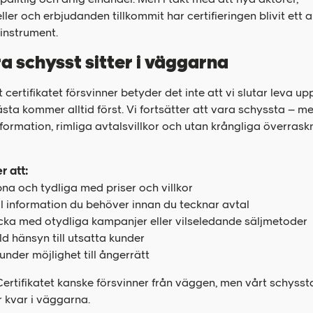
ler och erbjudanden tillkommit har certifieringen blivit ett al
instrument.
ra schysst sitter i väggarna
 certifikatet försvinner betyder det inte att vi slutar leva upp
ta kommer alltid först. Vi fortsätter att vara schyssta – me
nformation, rimliga avtalsvillkor och utan krångliga överraskn
r att:
na och tydliga med priser och villkor
l information du behöver innan du tecknar avtal
ocka med otydliga kampanjer eller vilseledande säljmetoder
ld hänsyn till utsatta kunder
under möjlighet till ångerrätt
Certifikatet kanske försvinner från väggen, men vårt schyssta
r kvar i väggarna.