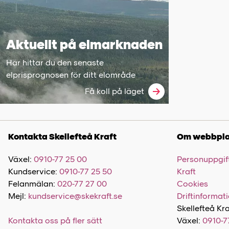
Aktuellt på elmarknaden
Här hittar du den senaste
elprisprognosen för ditt elområde
Få koll på läget
Kontakta Skellefteå Kraft
Om webbpla
Växel:
0910-77 25 00
Personuppgift
Kundservice:
0910-77 25 50
Kraft
Felanmälan:
020-77 27 00
Cookies
Mejl:
kundservice@skekraft.se
Driftinformat
Skellefteå Kra
Kontakta oss på fler sätt
Växel:
0910-7