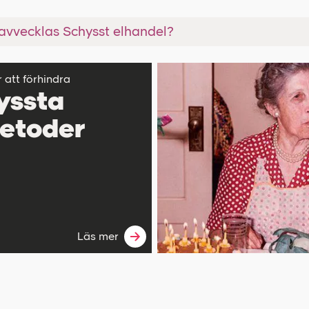
 avvecklas Schysst elhandel?
r att förhindra
yssta
metoder
Läs mer