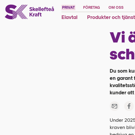
PRIVAT
FÖRETAG
OM OSS
Elavtal
Produkter och tjäns
Vi 
sch
Du som kun
en garant f
kvalitetss
kunder att 
Under 2025 
kraven bliv
bedriva en 