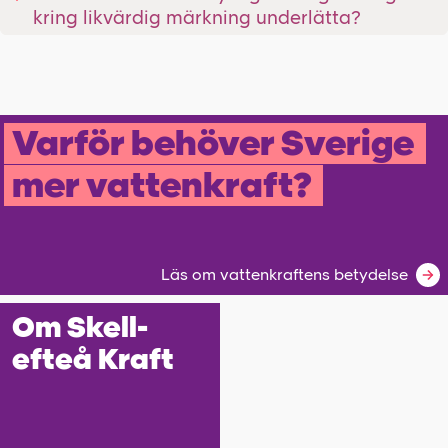
kring likvärdig märkning underlätta?
Varför be­höver Sverige
mer vatten­kraft?
Läs om vattenkraftens betydelse
Om Skell­
efteå Kraft